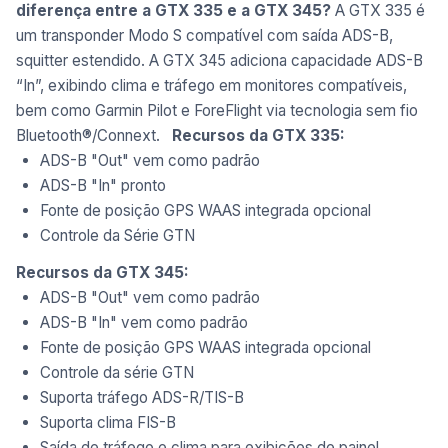
diferença entre a GTX 335 e a GTX 345?
A GTX 335 é
um transponder Modo S compatível com saída ADS-B,
squitter estendido. A GTX 345 adiciona capacidade ADS-B
“In”, exibindo clima e tráfego em monitores compatíveis,
bem como Garmin Pilot e ForeFlight via tecnologia sem fio
Bluetooth®/Connext.
Recursos da GTX 335:
ADS-B "Out" vem como padrão
ADS-B "In" pronto
Fonte de posição GPS WAAS integrada opcional
Controle da Série GTN
Recursos da GTX 345:
ADS-B "Out" vem como padrão
ADS-B "In" vem como padrão
Fonte de posição GPS WAAS integrada opcional
Controle da série GTN
Suporta tráfego ADS-R/TIS-B
Suporta clima FIS-B
Saída de tráfego e clima para exibições de painel