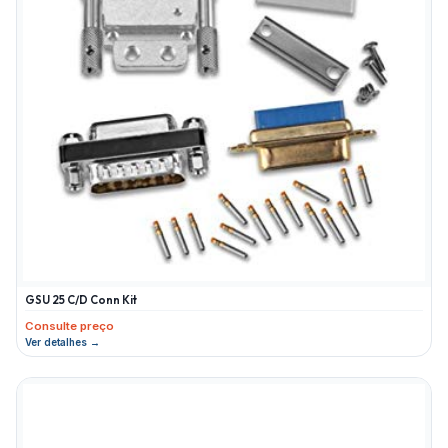
GSU 25 C/D Conn Kit
Consulte preço
Ver detalhes →