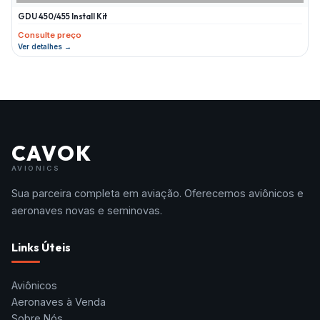
GDU 450/455 Install Kit
Consulte preço
Ver detalhes →
CAVOK
AVIONICS
Sua parceira completa em aviação. Oferecemos aviônicos e
aeronaves novas e seminovas.
Links Úteis
Aviônicos
Aeronaves à Venda
Sobre Nós