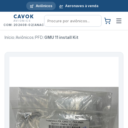
Aviônicos
Aeronaves à venda
CAVOK
AVIONICS
COM: 202408-02/ANAC
Início
/
Aviônicos
/
PFD
/
GMU 11 install Kit