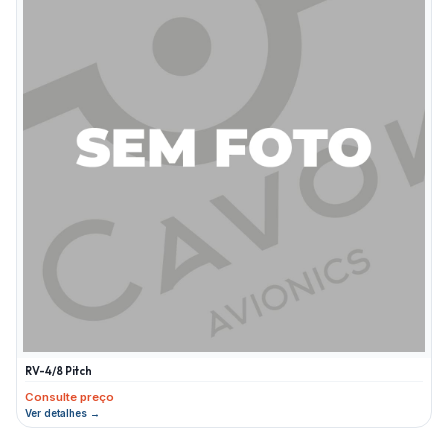
RV-4/8 Pitch
Consulte preço
Ver detalhes →