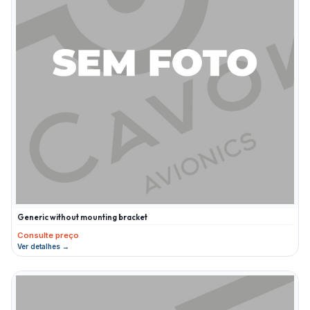
Generic without mounting bracket
Consulte preço
Ver detalhes →