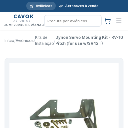
Aviônicos
Aeronaves à venda
CAVOK
AVIONICS
COM: 202408-02/ANAC
Kits de
Dynon Servo Mounting Kit - RV-10
Início
/
Aviônicos
/
/
Instalação
Pitch (for use w/SV42T)