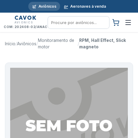
Aviônicos
Aeronaves à venda
CAVOK
AVIONICS
COM: 202408-02/ANAC
Monitoramento de
RPM, Hall Effect, Slick
Início
/
Aviônicos
/
/
motor
magneto