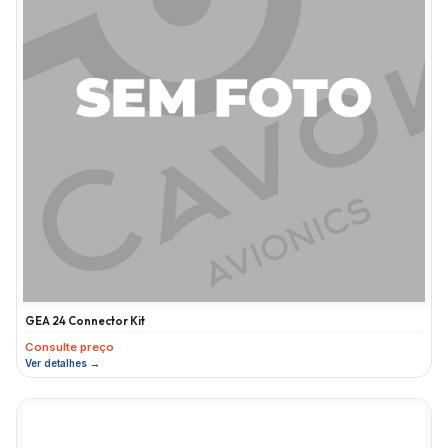
GEA 24 Connector Kit
Consulte preço
Ver detalhes →