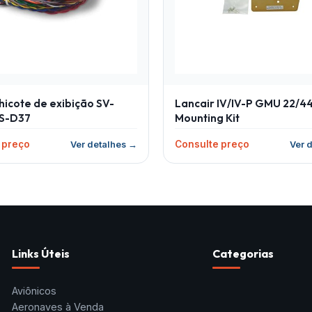
icote de exibição SV-
Lancair IV/IV-P GMU 22/4
S-D37
Mounting Kit
 preço
Consulte preço
Ver detalhes →
Ver 
Links Úteis
Categorias
Aviônicos
Aeronaves à Venda