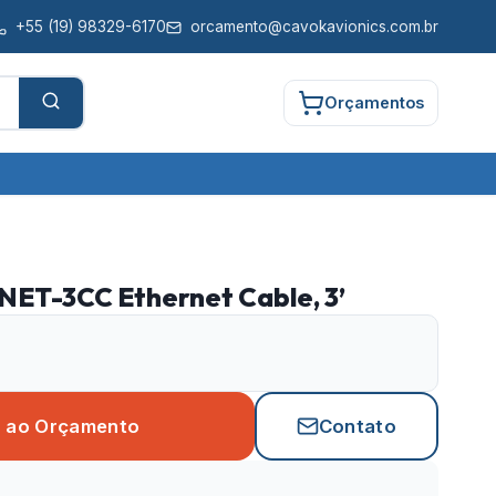
+55
(19) 98329-6170
orcamento@cavokavionics.com.br
Orçamentos
ET-3CC Ethernet Cable, 3’
r ao Orçamento
Contato