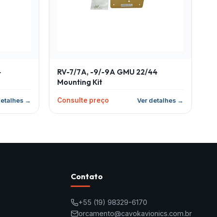
4
RV-7/7A, -9/-9A GMU 22/44
Mounting Kit
Consulte preço
detalhes →
Ver detalhes →
Contato
+55
(19) 98329-6170
orcamento@cavokavionics.com.br