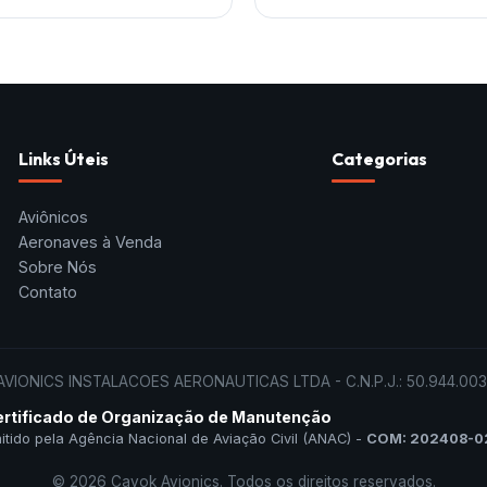
Links Úteis
Categorias
Aviônicos
Aeronaves à Venda
Sobre Nós
Contato
VIONICS INSTALACOES AERONAUTICAS LTDA - C.N.P.J.: 50.944.003
ertificado de Organização de Manutenção
itido pela Agência Nacional de Aviação Civil (ANAC) -
COM: 202408-0
©
2026
Cavok Avionics
. Todos os direitos reservados.