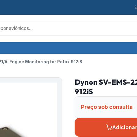
/A: Engine Monitoring for Rotax 912iS
Dynon SV-EMS-221
912iS
Preço sob consulta
Adiciona