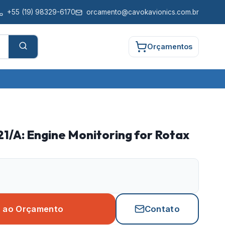
+55
(19) 98329-6170
orcamento@cavokavionics.com.br
Orçamentos
/A: Engine Monitoring for Rotax
r ao Orçamento
Contato