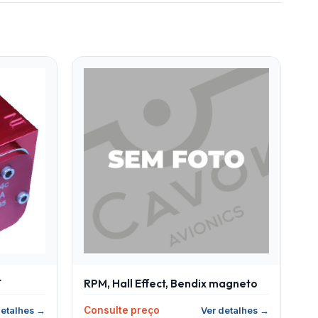
T
RPM, Hall Effect, Bendix magneto
Consulte preço
detalhes →
Ver detalhes →