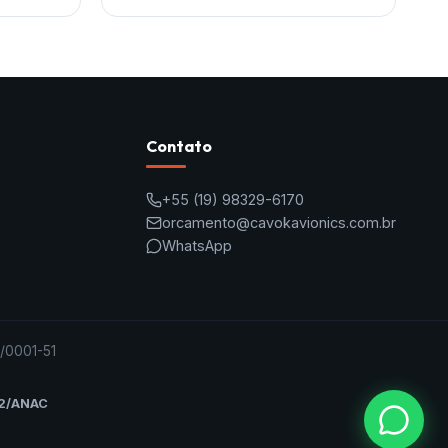
Contato
+55
(19) 98329-6170
orcamento@cavokavionics.com.br
WhatsApp
/0001-51
2/ANAC