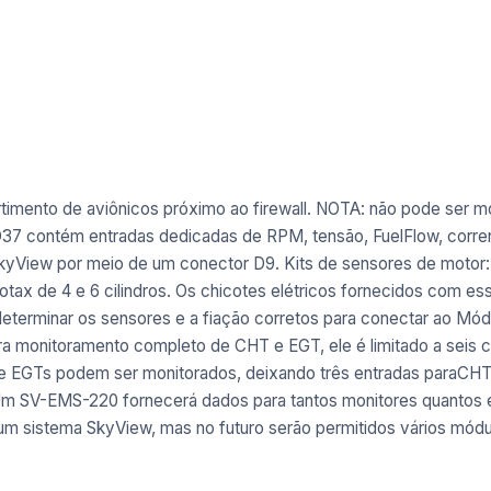
nto de aviônicos próximo ao firewall. NOTA: não pode ser mon
7 contém entradas dedicadas de RPM, tensão, FuelFlow, corren
kyView por meio de um conector D9.
Kits de sensores de motor
Rotax de 4 e 6 cilindros. Os chicotes elétricos fornecidos com 
determinar os sensores e a fiação corretos para conectar ao Mó
 monitoramento completo de CHT e EGT, ele é limitado a seis ci
ove EGTs podem ser monitorados, deixando três entradas paraCHT
m SV-EMS-220 fornecerá dados para tantos monitores quantos 
sistema SkyView, mas no futuro serão permitidos vários módulo